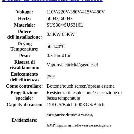
Voltage:
110V/220V/380V/415V/480V
Hertz:
50 Hz, 60 Hz
Materiale:
SUS304/SUS316L
Potere
0.5KW-65KW
dell'installazione:
Drying
50-140℃
Temperature:
Peso:
0.3Ton-4Ton
Risorsa di
Vapore/elettricità/gas/diesel
riscaldamento:
Essiccamento
75%
dell'efficienza:
Come controllare:
Bottone/touch screen/ripresa esterna
Progettazione
Resistenza di esplosione/essiccazione di
speciale:
bassa temperatura
Capcity di carico:
15KGS/Batch-600KGS/Batch
,
asciugatrice elettrica a vassoio
Evidenziare:
GMP filippini armadio vassoio asciugatore