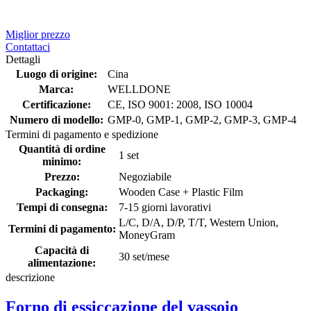
Miglior prezzo
Contattaci
Dettagli
Luogo di origine:
Cina
Marca:
WELLDONE
Certificazione:
CE, ISO 9001: 2008, ISO 10004
Numero di modello:
GMP-0, GMP-1, GMP-2, GMP-3, GMP-4
Termini di pagamento e spedizione
Quantità di ordine
1 set
minimo:
Prezzo:
Negoziabile
Packaging:
Wooden Case + Plastic Film
Tempi di consegna:
7-15 giorni lavorativi
L/C, D/A, D/P, T/T, Western Union,
Termini di pagamento:
MoneyGram
Capacità di
30 set/mese
alimentazione:
descrizione
Forno di essiccazione del vassoio