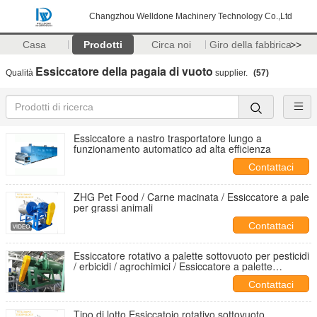
Changzhou Welldone Machinery Technology Co.,Ltd
Casa
Prodotti
Circa noi
Giro della fabbrica
>>
Essiccatore della pagaia di vuoto
Qualità
supplier.
(57)
Essiccatore a nastro trasportatore lungo a
funzionamento automatico ad alta efficienza
Contattaci
ZHG Pet Food / Carne macinata / Essiccatore a pale
per grassi animali
Contattaci
Essiccatore rotativo a palette sottovuoto per pesticidi
/ erbicidi / agrochimici / Essiccatore a palette
sottovuoto
Contattaci
Tipo di lotto Essiccatoio rotativo sottovuoto