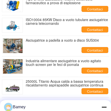
farmaceutico a prova di esplosione
Contattaci
ISO10004 85KW Disco a vuoto tubulare asciugatrice
camera telecomando
Contattaci
Asciugatrice a padella a vuoto a disco SUS304
Contattaci
Industria alimentare asciugatrice a vuoto agitato
touch screen per le feci di pomata
Contattaci
25000L Titanio Acqua calda a bassa temperatura
riscaldamento aspirapaddle asciugatrice continua
Contattaci
Essiccatore rotativo a palette sottovuoto RVD
automatico in titanio con struttura compatta
Barney