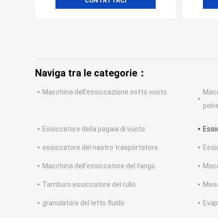
CONTATTACI
Naviga tra le categorie：
Macchina dell'essiccazione sotto vuoto
Macc
polv
Essiccatore della pagaia di vuoto
Essi
essiccatore del nastro trasportatore
Essi
Macchina dell'essiccatore del fango
Macc
Tamburo essiccatore del rullo
Mesc
granulatore del letto fluido
Evap