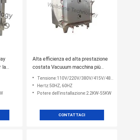
ray
Alta efficienza ed alta prestazione
 la
costata Vacuuum macchina più
asciutta per frutta
Tensione:110V/220V/380V/415V/480V
Hertz:50HZ, 60HZ
KW
Potere dell'installazione:2.2KW-55KW
CONTATTACI