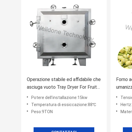
Operazione stabile ed affidabile che
Forno a
asciuga vuoto Tray Dryer For Fruit
umaniz
di efficienza
dell'es
Potere dell'installazione:15kw
Tensi
progett
Temperatura di essiccazione:88℃
Hertz
Peso:9TON
Mater