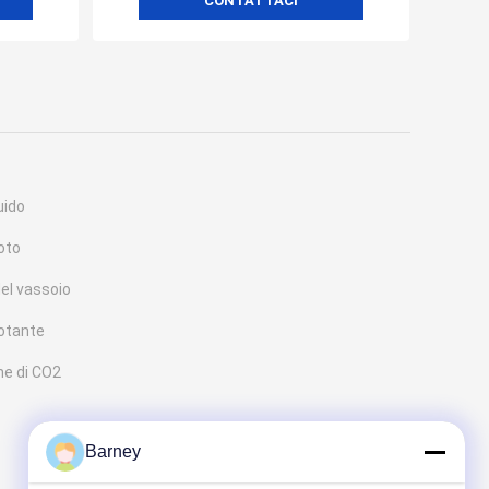
CONTATTACI
uido
oto
del vassoio
rotante
ne di CO2
Barney