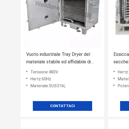
Vuoto industriale Tray Dryer del
Essicca
materiale stabile ed affidabile di
secchez
operazione SUS316L
dell'ol
Tensione:480V
Hertz
medici
Hertz:60Hz
Mater
Materiale:SUS316L
Poter
CONTATTACI