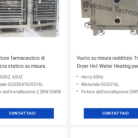
tore farmaceutico di
Vuoto su misura redditizio T
za statico su misura
Dryer Hot Water Heating per
io di Tray Dryer /Vacuum per
polvere di pistola
:50HZ, 60HZ
Hertz:60Hz
na
iale:SUS304/SUS316L
Materiale:SUS316L
e dell'installazione:2.2KW-55KW
Potere dell'installazione:35
CONTATTACI
CONTATTACI