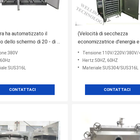
ra ha automatizzato il
(Velocità di secchezza
lo dello schermo di 20 - di 1
economizzatrice d'energia e
cuum Tray Dryer Touch
investimento basso) vuoto 
one:380V
Tensione:110V/220V/380V/4
Dryer per la farmacia, l'alim
:60Hz
Hertz:50HZ, 60HZ
l'industria chimica
iale:SUS316L
Materiale:SUS304/SUS316L
CONTATTACI
CONTATTACI