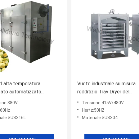
d alta temperatura
Vuoto industriale su misura
zato automatizzato
redditizio Tray Dryer del
siccazione sotto vuoto di
riscaldamento di vapore
one:380V
Tensione:415V/480V
azione
:60Hz
Hertz:50HZ
iale:SUS316L
Materiale:SUS304