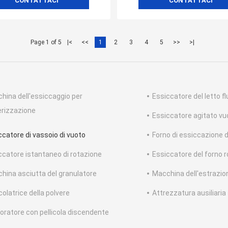
CONTATTACI
CONTATTACI
Page 1 of 5
|<
<<
1
2
3
4
5
>>
>|
hina dell'essiccaggio per
Essiccatore del letto fl
erizzazione
Essiccatore agitato vu
ccatore di vassoio di vuoto
Forno di essiccazione 
ccatore istantaneo di rotazione
Essiccatore del forno 
hina asciutta del granulatore
Macchina dell'estrazio
olatrice della polvere
Attrezzatura ausiliaria
oratore con pellicola discendente