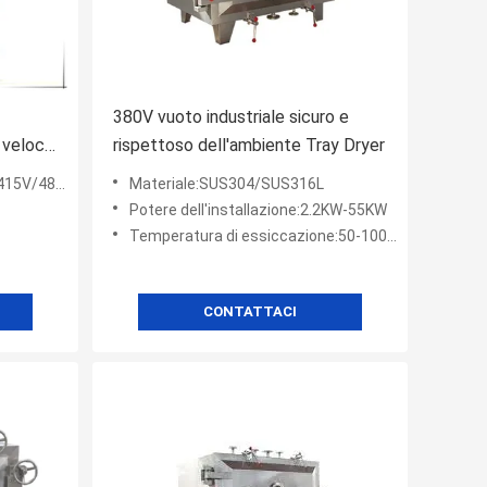
380V vuoto industriale sicuro e
 veloce,
rispettoso dell'ambiente Tray Dryer
Tray
15V/480V
Materiale:SUS304/SUS316L
ento e
Potere dell'installazione:2.2KW-55KW
Temperatura di essiccazione:50-100℃
CONTATTACI