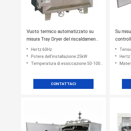
Vuoto termico automatizzato su
Su misu
misura Tray Dryer del riscaldamento
control
a petrolio del compatto
Ton Va
Hertz:60Hz
Tensi
Potere dell'installazione:25kW
Hertz
Temperatura di essiccazione:50-100℃
Mater
CONTATTACI