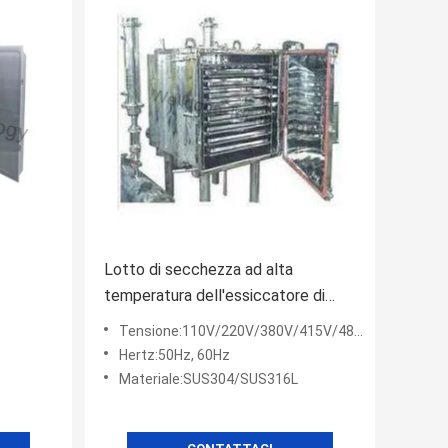
Lotto di secchezza ad alta
temperatura dell'essiccatore di
vassoio di vuoto - 500Kgs che
Tensione:110V/220V/380V/415V/480V
carica Capcity
Hertz:50Hz, 60Hz
Materiale:SUS304/SUS316L