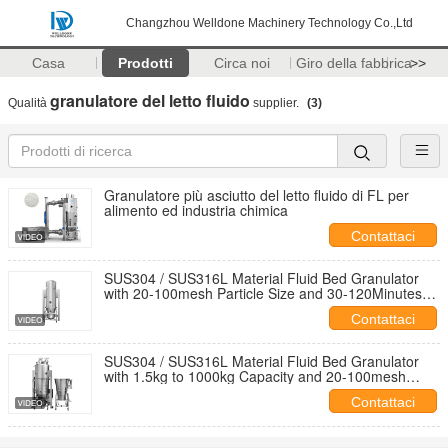
Changzhou Welldone Machinery Technology Co.,Ltd
Casa
Prodotti
Circa noi
Giro della fabbrica
>>
granulatore del letto fluido
Qualità
supplier.
(3)
Granulatore più asciutto del letto fluido di FL per
alimento ed industria chimica
Contattaci
SUS304 / SUS316L Material Fluid Bed Granulator
with 20-100mesh Particle Size and 30-120Minutes
Batch Time Granulating Dryer Equipment
Contattaci
SUS304 / SUS316L Material Fluid Bed Granulator
with 1.5kg to 1000kg Capacity and 20-100mesh
Granule Size
Contattaci