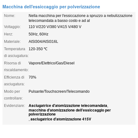
Macchina dell'essiccaggio per polverizzazione
Nome:
Nella macchina per l'essiccazione a spruzzo a nebulizzazione
telecomandata a basso costo e ad al
Voltaggio:
110 V/220 V/380 V/415 V/480 V
Herz:
50Hz, 60Hz
Materiale:
AISI304/AISI316L
Temperatura
120-350 ℃
di asciugatura:
Risorsa di
Vapore/Elettrico/Gas/Diesel
riscaldamento:
Efficienza di
70%
asciugatura:
Modo per
Pulsante/Touchscreen/Telecomando
controllare:
Asciugatrice d'atomizzazione telecomandata
Evidenziare:
,
macchina d'atomizzazione dell'essiccaggio per
polverizzazione
asciugatrice d'atomizzazione 415V
,