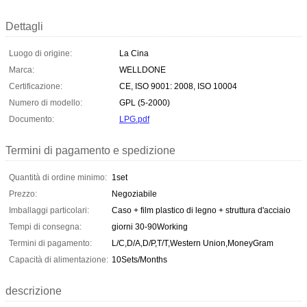
Dettagli
Luogo di origine:
La Cina
Marca:
WELLDONE
Certificazione:
CE, ISO 9001: 2008, ISO 10004
Numero di modello:
GPL (5-2000)
Documento:
LPG.pdf
Termini di pagamento e spedizione
Quantità di ordine minimo:
1set
Prezzo:
Negoziabile
Imballaggi particolari:
Caso + film plastico di legno + struttura d'acciaio
Tempi di consegna:
giorni 30-90Working
Termini di pagamento:
L/C,D/A,D/P,T/T,Western Union,MoneyGram
Capacità di alimentazione:
10Sets/Months
descrizione