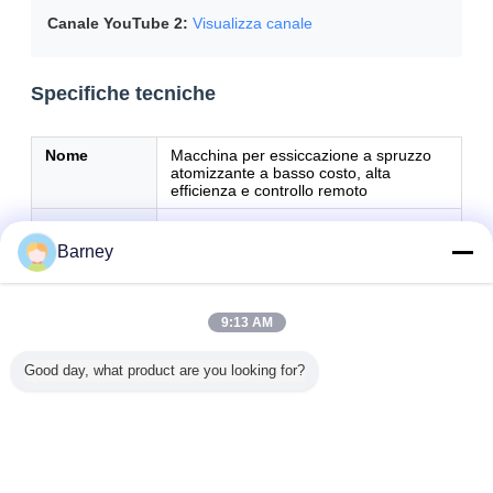
Canale YouTube 2:
Visualizza canale
Specifiche tecniche
Nome
Macchina per essiccazione a spruzzo
atomizzante a basso costo, alta
efficienza e controllo remoto
Applicazione
Polvere
Barney
Materiale di
SUS304, SUS316L
costruzione
Tensione
220V-600V (TBD)
9:13 AM
Temperatura
120-300°C
Good day, what product are you looking for?
di
essiccazione
Fonte di
Elettrico/Vapore/GPL/Diesel
calore
Efficienza di
70%