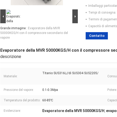
Imballaggi particolar
Tempi di consegna:
Termini di pagamen
Capacità di aliment
Grande immagine :
Evaporatore della MVR
50000KGS/H con il compressore secondario del
Contatto
vapore
Evaporatore della MVR 50000KGS/H con il compressore sec
descrizione
Titanio SUS316L//di SUS304 SUS2205/
Materiale:
Consum
Pressione del vapore:
0.1-0.3Mpa
Potere:
Temperatura del prodotto:
60-85℃
Capaci
Evaporatore della MVR 50000KGS/H
evapo
Evidenziare:
,