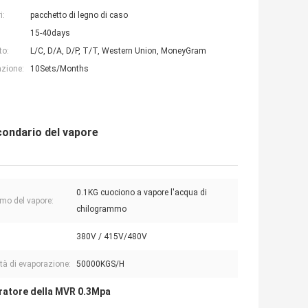
i:
pacchetto di legno di caso
15-40days
to:
L/C, D/A, D/P, T/T, Western Union, MoneyGram
azione:
10Sets/Months
ondario del vapore
0.1KG cuociono a vapore l'acqua di
o del vapore:
chilogrammo
380V / 415V/480V
tà di evaporazione:
50000KGS/H
ratore della MVR 0.3Mpa