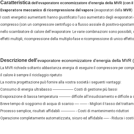
Caratteristica
dell'evaporatore economizzatore d'energia della MVR (con i
Evaporatore meccanico di ricompressione del vapore
(evaporatori della
MVR
)
I costi energetici aumentanti hanno giustificato l'uso aumentato degli evaporatori d
compresso (con un compressore centrifugo o a flusso assiale di positivo-spostam
nello scambiatore di calore dell'evaporatore. Le varie combinazioni sono possibili
effetti multipli, ricompressione della multiplo-fase e ricompressione di unico effett
Descrizione
dell'
evaporatore economizzatore d'energia della MVR (
La MVR richiede soltanto abbastanza energia di eseguire il compressore per compri
il calore è sempre il riciclaggio ripetuto
La nostra progettazione può fornire alla vostra società i seguenti vantaggi:
Consumo di energia ultrabasso ----------------------- Costi di gestione più bassi
Evaporazione di bassa temperatura ------------- difficile all'insudiciamento e difficile a
Breve tempo di soggiorno di acqua di scarico ----- -------- - Migliori il tasso del tratta
Processo semplice, risultati affidabili ---------------- - Costi di mantenimento riduttori
Operazione completamente automatizzata, sicuro ed affidabile ------ - Riduca i cos