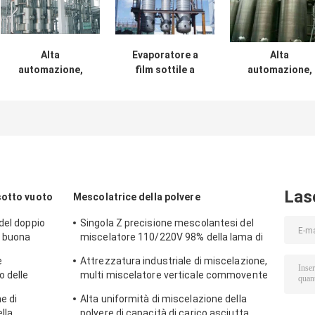
Alta
Evaporatore a
Alta
automazione,
film sottile a
automazione,
risparmio
risparmio
distillazione a
energetico
energetico e ad
film sottile a
evaporatore di
alta automazione
risparmio
pellicola a caduta
(Multi-effetto)
energetico
a tre effetti
Las
sotto vuoto
Mescolatrice della polvere
del doppio
Singola Z precisione mescolantesi del
i buona
miscelatore 110/220V 98% della lama di
ile al calore
sigma dell'acciaio inossidabile
e
Attrezzatura industriale di miscelazione,
o delle
multi miscelatore verticale commovente
eria sicura e
direzionale della polvere
ne di
Alta uniformità di miscelazione della
Indust
lla
polvere di capacità di carico asciutta