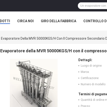
DOTTI
CIRCA NOI
GIRO DELLA FABBRICA
CONTROLLO DI
A SOCIETÀ
Evaporatore Della MVR 50000KGS/H Con Il Compressore Secondario D
Evaporatore della MVR 50000KGS/H con il compressor
Dettagli:
Luogo di origine:
Marca:
Certificazione:
Numero di modello:
Termini di pagame
Quantità di ordine 
Prezzo: