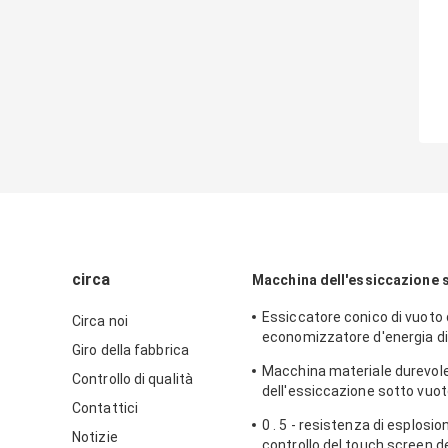
circa
Macchina dell'essiccazione 
Essiccatore conico di vuoto 
Circa noi
economizzatore d'energia d
Giro della fabbrica
qualità per il prodotto sensib
Macchina materiale durevol
Controllo di qualità
dell'essiccazione sotto vuot
Contattici
derrate alimentari della batt
0 . 5 - resistenza di esplosio
rispettosa dell'ambiente di 
Notizie
controllo del touch screen de