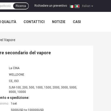
Richiedere un preventivo
Ricerca
|
Italian
 QUALITÀ
CONTATTICI
NOTIZIE
CASI
el Vapore
e secondario del vapore
La CINA
WELLDONE
CE, ISO
SJM-100, 200, 500, 1000, 1500, 2000, 3000, 5000,
8000, 10000
nto e spedizione:
minimo:
1set
5000USD to 100000USD