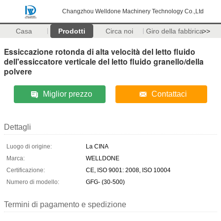
Changzhou Welldone Machinery Technology Co.,Ltd
Casa
Prodotti
Circa noi
Giro della fabbrica
>>
Essiccazione rotonda di alta velocità del letto fluido
dell'essiccatore verticale del letto fluido granello/della
polvere
Miglior prezzo
Contattaci
Dettagli
Luogo di origine:
La CINA
Marca:
WELLDONE
Certificazione:
CE, ISO 9001: 2008, ISO 10004
Numero di modello:
GFG- (30-500)
Termini di pagamento e spedizione