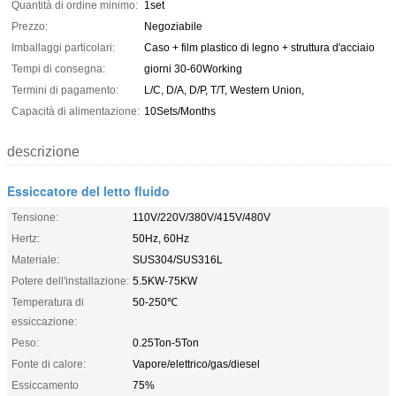
Quantità di ordine minimo:
1set
Prezzo:
Negoziabile
Imballaggi particolari:
Caso + film plastico di legno + struttura d'acciaio
Tempi di consegna:
giorni 30-60Working
Termini di pagamento:
L/C, D/A, D/P, T/T, Western Union,
Capacità di alimentazione:
10Sets/Months
descrizione
Essiccatore del letto fluido
Tensione:
110V/220V/380V/415V/480V
Hertz:
50Hz, 60Hz
Materiale:
SUS304/SUS316L
Potere dell'installazione:
5.5KW-75KW
Temperatura di
50-250℃
essiccazione:
Peso:
0.25Ton-5Ton
Fonte di calore:
Vapore/elettrico/gas/diesel
Essiccamento
75%