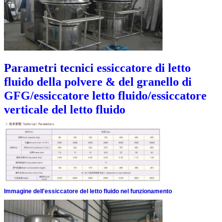
Parametri tecnici
essiccatore di letto
fluido della polvere & del granello di
GFG/essiccatore letto fluido/essiccatore
verticale del letto fluido
Immagine dell'essiccatore del letto fluido nel funzionamento