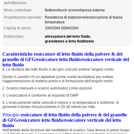
dell'efficienza:
Modo controllare:
Bottone/touch screen/ripresa esterna
Progettazione speciale:
Resistenza di esplosione/essiccazione di bassa
temperatura
Capcity di carico:
10KGS/H-500KGS/H
attrezzatura del letto fluido
Evidenziare:
,
granulatore a letto fluidizzato
Caratteristiche essiccatore di letto fluido della polvere & del
granello di GFG/essiccatore letto fluido/essiccatore verticale del
letto fluido
1.
La struttura del letto fluido è del giro così per evitare l'angolo morto.
Dentro il carrello c'è un agitatore (come scelta facoltativa) per evitare
l'agglomerazione di materia prima e di formazione dell'angolo morto.
2. Scarico manuale e scarico automatico come opzione
3. L'essiccatore è conforme al requisito di GMP.
4. L'essiccamento della velocità è veloce e la temperatura è uniforme. In
generale il tempo d'essiccamento è 20-30 minuti per lotto.
Principio
essiccatore di letto fluido della polvere & del granello
di GFG/essiccatore letto fluido/essiccatore verticale del letto
fluido
Nell'ambito della funzione del ventilatore di scarico, l'aria fresca in primo luogo