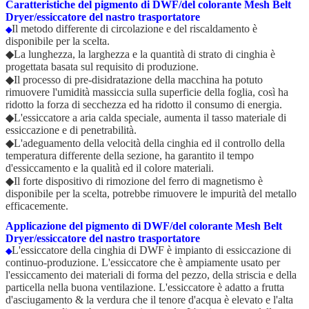
Caratteristiche del pigmento di DWF/del colorante Mesh Belt
Dryer/essiccatore del nastro trasportatore
Il metodo differente di circolazione e del riscaldamento è
◆
disponibile per la scelta.
◆La lunghezza, la larghezza e la quantità di strato di cinghia è
progettata basata sul requisito di produzione.
◆Il processo di pre-disidratazione della macchina ha potuto
rimuovere l'umidità massiccia sulla superficie della foglia, così ha
ridotto la forza di secchezza ed ha ridotto il consumo di energia.
◆L'essiccatore a aria calda speciale, aumenta il tasso materiale di
essiccazione e di penetrabilità.
◆L'adeguamento della velocità della cinghia ed il controllo della
temperatura differente della sezione, ha garantito il tempo
d'essiccamento e la qualità ed il colore materiali.
◆Il forte dispositivo di rimozione del ferro di magnetismo è
disponibile per la scelta, potrebbe rimuovere le impurità del metallo
efficacemente.
Applicazione del pigmento di DWF/del colorante Mesh Belt
Dryer/essiccatore del nastro trasportatore
L'essiccatore della cinghia di DWF è impianto di essiccazione di
◆
continuo-produzione. L'essiccatore che è ampiamente usato per
l'essiccamento dei materiali di forma del pezzo, della striscia e della
particella nella buona ventilazione. L'essiccatore è adatto a frutta
d'asciugamento & la verdura che il tenore d'acqua è elevato e l'alta