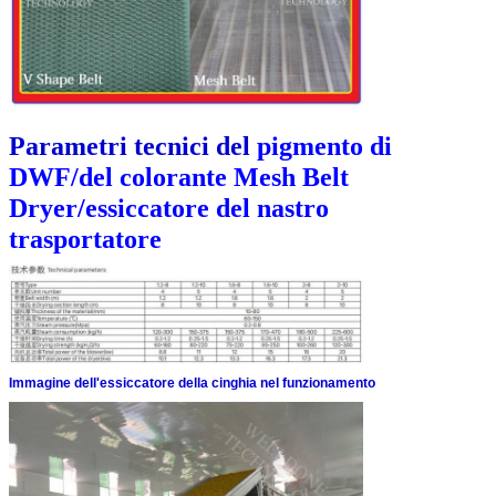
Parametri tecnici del
pigmento di
DWF/del colorante Mesh Belt
Dryer/essiccatore del nastro
trasportatore
Immagine dell'essiccatore della cinghia nel funzionamento