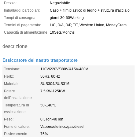
Prezzo:
Negoziabile
Imballaggi particolari:
Caso + film plastico di legno + struttura d'acciaio
Tempi di consegna:
giorni 30-60Working
Termini di pagamento:
L/C, D/A, D/P, T/T, Western Union, MoneyGram
Capacità di alimentazione:
10Sets/Months
descrizione
Essiccatore del nastro trasportatore
Tensione:
110V/220V/380V/415V/480V
Hertz:
50Hz, 60Hz
Materiale:
SUS304/SUS316L
Potere
7.5KW-125KW
dell'installazione:
Temperatura di
50-140℃
essiccazione:
Peso:
0.3Ton-40Ton
Fonte di calore:
Vapore/elettrico/gas/diesel
Essiccamento
75%