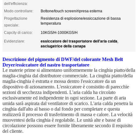
dell'efficienza:
Modo controllare:
Bottone/touch screen/ripresa esterna
Progettazione
Resistenza di esplosione/essiccazione di bassa
temperatura
speciale:
Capcity di carico:
10KGS/H-1000KGS/H
essiccatore del trasportatore dell'aria calda
Evidenziare:
,
asciugatrice della canapa
Descrizione del pigmento di DWF/del colorante Mesh Belt
Dryer/essiccatore del nastro trasportatore
Le materie prime si alimentano uniformemente la cinghia piatto/della
maglia-cinghia dal distributore commerciale. La cinghia piatto/della
maglia-cinghia è estratta e mossa dentro l'essiccatore da un
dispositivo di azionamento. L'essiccatore è consistito di parecchie
sezioni di secchezza indipendenti. L'aria calda ha circolato
esclusivamente ed indipendente in ogni sezione. La parte di aria
umida sarà aspirata dal ventilatore di scarico. L'aria calda penetra la
cinghia dall'alto al basso o dal fondo per completare e questa
realizzerà il processo di trasferimento di massa e calore. La velocità
muoventesi della cinghia è regolabile. Le unità alte e basse di
circolazione possono essere fornite liberamente secondo il requisito
del cliente.