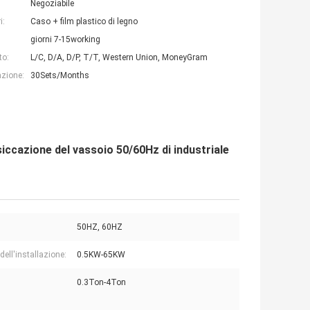
Negoziabile
i:
Caso + film plastico di legno
giorni 7-15working
to:
L/C, D/A, D/P, T/T, Western Union, MoneyGram
azione:
30Sets/Months
iccazione del vassoio 50/60Hz di industriale
50HZ, 60HZ
dell'installazione:
0.5KW-65KW
0.3Ton-4Ton