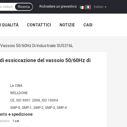
Richiedere un preventivo
Ricerca
|
Italian
 QUALITÀ
CONTATTICI
NOTIZIE
CASI
l Vassoio 50/60Hz Di Industriale SUS316L
di essiccazione del vassoio 50/60Hz di
La CINA
WELLDONE
CE, ISO 9001: 2008, ISO 10004
GMP-0, GMP-1, GMP-2, GMP-3, GMP-4
nto e spedizione:
minimo:
1set