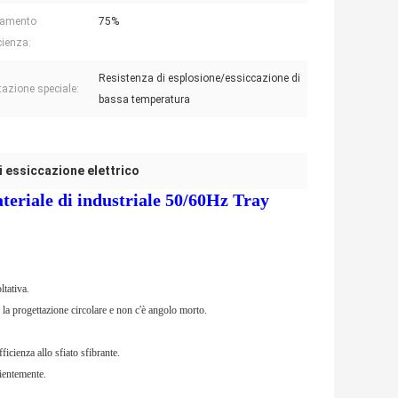
camento
75%
icienza:
Resistenza di esplosione/essiccazione di
tazione speciale:
bassa temperatura
i essiccazione elettrico
teriale di industriale 50/60Hz Tray
ltativa.
a la progettazione circolare e non c'è angolo morto.
fficienza allo sfiato sfibrante.
ientemente.