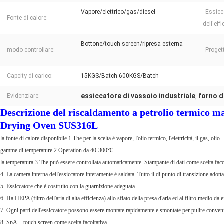
Vapore/elettrico/gas/diesel
Essic
Fonte di calore:
dell'eff
Bottone/touch screen/ripresa esterna
modo controllare:
Proget
Capcity di carico:
15KGS/Batch-600KGS/Batch
essiccatore di vassoio industriale
forno d
Evidenziare:
,
Descrizione del riscaldamento a petrolio termico ma
Drying Oven SUS316L
la fonte di calore disponibile 1.The per la scelta è vapore, l'olio termico, l'elettricità, il gas, olio
gamme di temperature 2.Operation da 40-300℃
la temperatura 3.The può essere controllata automaticamente. Stampante di dati come scelta faco
4. La camera interna dell'essiccatore interamente è saldata. Tutto il di punto di transizione adott
5. Essiccatore che è costruito con la guarnizione adeguata.
6. Ha HEPA (filtro dell'aria di alta efficienza) allo sfiato della presa d'aria ed al filtro medio da e
7. Ogni parti dell'essiccatore possono essere montate rapidamente e smontate per pulire conven
8. SpA + touch screen come scelta facoltativa