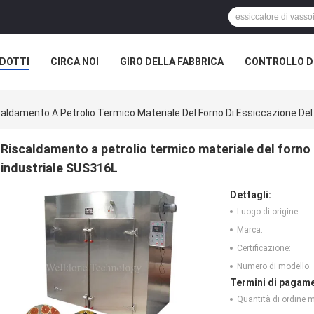
DOTTI
CIRCA NOI
GIRO DELLA FABBRICA
CONTROLLO DI
A SOCIETÀ
aldamento A Petrolio Termico Materiale Del Forno Di Essiccazione De
Riscaldamento a petrolio termico materiale del forno 
industriale SUS316L
Dettagli:
Luogo di origine:
Marca:
Certificazione:
Numero di modello:
Termini di pagame
Quantità di ordine 