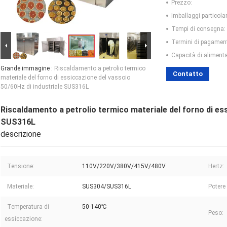
Prezzo:
Imballaggi particolar
Tempi di consegna:
Termini di pagamen
Capacità di aliment
Grande immagine :
Riscaldamento a petrolio termico
Contatto
materiale del forno di essiccazione del vassoio
50/60Hz di industriale SUS316L
Riscaldamento a petrolio termico materiale del forno di ess
SUS316L
descrizione
Tensione:
110V/220V/380V/415V/480V
Hertz:
Materiale:
SUS304/SUS316L
Potere 
Temperatura di
50-140℃
Peso:
essiccazione: